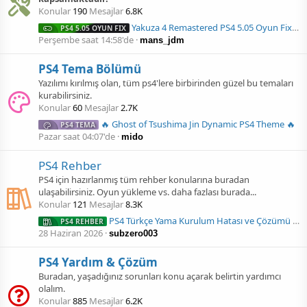
Konular
190
Mesajlar
6.8K
Yakuza 4 Remastered PS4 5.05 Oyun Fix İndir ! [CUSA15361- v1.01]
PS4 5.05 OYUN FIX
Perşembe saat 14:58'de
mans_jdm
PS4 Tema Bölümü
Yazılımı kırılmış olan, tüm ps4'lere birbirinden güzel bu temaları
kurabilirsiniz.
Konular
60
Mesajlar
2.7K
🔥 Ghost of Tsushima Jin Dynamic PS4 Theme 🔥
PS4 TEMA
Pazar saat 04:07'de
mido
PS4 Rehber
PS4 için hazırlanmış tüm rehber konularına buradan
ulaşabilirsiniz. Oyun yükleme vs. daha fazlası burada...
Konular
121
Mesajlar
8.3K
PS4 Türkçe Yama Kurulum Hatası ve Çözümü ! [CE-36434-0]
PS4 REHBER
28 Haziran 2026
subzero003
PS4 Yardım & Çözüm
Buradan, yaşadığınız sorunları konu açarak belirtin yardımcı
olalım.
Konular
885
Mesajlar
6.2K