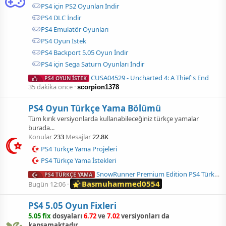
PS4 için PS2 Oyunları İndir
PS4 DLC İndir
PS4 Emulatör Oyunları
PS4 Oyun İstek
PS4 Backport 5.05 Oyun İndir
PS4 için Sega Saturn Oyunları İndir
CUSA04529 - Uncharted 4: A Thief's End
PS4 OYUN İSTEK
35 dakika önce
scorpion1378
PS4 Oyun Türkçe Yama Bölümü
Tüm kırık versiyonlarda kullanabileceğiniz türkçe yamalar
burada...
Konular
233
Mesajlar
22.8K
PS4 Türkçe Yama Projeleri
PS4 Türkçe Yama İstekleri
SnowRunner Premium Edition PS4 Türkçe Yama Çıktı !
PS4 TÜRKÇE YAMA
Basmuhammed0554
Bugün 12:06
PS4 5.05 Oyun Fixleri
5.05 fix
dosyaları
6.72
ve
7.02
versiyonları da
kapsamaktadır.