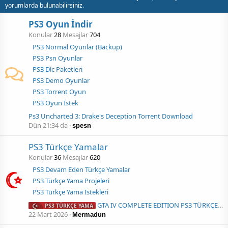
yorumlarda bulunabilirsiniz.
PS3 Oyun İndir
Konular
28
Mesajlar
704
PS3 Normal Oyunlar (Backup)
PS3 Psn Oyunlar
PS3 Dlc Paketleri
PS3 Demo Oyunlar
PS3 Torrent Oyun
PS3 Oyun İstek
Ps3 Uncharted 3: Drake's Deception Torrent Download
Dün 21:34 da
spesn
PS3 Türkçe Yamalar
Konular
36
Mesajlar
620
PS3 Devam Eden Türkçe Yamalar
PS3 Türkçe Yama Projeleri
PS3 Türkçe Yama İstekleri
GTA IV COMPLETE EDITION PS3 TÜRKÇE YAMA
PS3 TÜRKÇE YAMA
22 Mart 2026
Mermadun