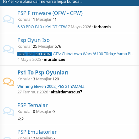
PSP el konsoluna dair ne varsa hepsi burada...
PSP Firmware (OFW - CFW)
Konular
1
Mesajlar
41
6.60 PRO-B10 / KALICI CFW
7 Mayıs 2026
ferhansb
Psp Oyun Iso
Konular
25
Mesajlar
576
GTA: Chinatown Wars %100 Türkçe Yama PlaystationHabere Özel
PSP ISO OYUN
4 Mayıs 2025
muratincee
Ps1 To Psp Oyunları
Konular
3
Mesajlar
120
Winning Eleven 2002_PES 21 YAMALI
27 Temmuz 2026
altairdamascus7
PSP Temalar
Konular
0
Mesajlar
0
Yok
PSP Emulatorler
Konular
2
Mesajlar
6