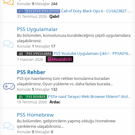
Konular
9
Mesajlar
244
Call of Duty Black Ops 6 - CUSA23827 - USA
PS5 (PS4) PKG OYUN
31 Temmuz 2026
Qabil
PS5 Uygulamalar
Bu bölümden, konsolunuza kurabileceğiniz çeşitli uygulamalara
ulaşabilirsiniz.
Konular
1
Mesajlar
17
PS5 Youtube Uygulaması Çıktı ! - PPSA01650
PS5 UYGULAMA
Musidrili
7 Haziran 2026
PS5 Rehber
PS5 için hazırlanmış tüm rehber konularına buradan
ulaşabilirsiniz. Oyun yükleme vs. daha fazlası burada...
Konular
5
Mesajlar
132
PS5'e nasıl Tarayıcı Web Browser Eklenir? (Kolay pkg yolu)
PS5 REHBER
19 Temmuz 2026
Ardac
PS5 Homebrew
Bu bölümden, geliştiricilerin yapmış olduğu Homebrew
içeriklerine ulaşabilirsiniz...
Konular
0
Mesajlar
0