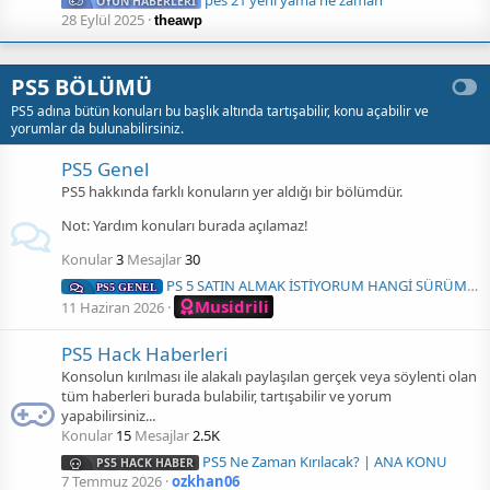
pes 21 yeni yama ne zaman
OYUN HABERLERİ
28 Eylül 2025
theawp
PS5 BÖLÜMÜ
PS5 adına bütün konuları bu başlık altında tartışabilir, konu açabilir ve
yorumlar da bulunabilirsiniz.
PS5 Genel
PS5 hakkında farklı konuların yer aldığı bir bölümdür.
Not: Yardım konuları burada açılamaz!
Konular
3
Mesajlar
30
PS 5 SATIN ALMAK İSTİYORUM HANGİ SÜRÜM ALMALIYIM
PS5 GENEL
Musidrili
11 Haziran 2026
PS5 Hack Haberleri
Konsolun kırılması ile alakalı paylaşılan gerçek veya söylenti olan
tüm haberleri burada bulabilir, tartışabilir ve yorum
yapabilirsiniz...
Konular
15
Mesajlar
2.5K
PS5 Ne Zaman Kırılacak? | ANA KONU
PS5 HACK HABER
7 Temmuz 2026
ozkhan06