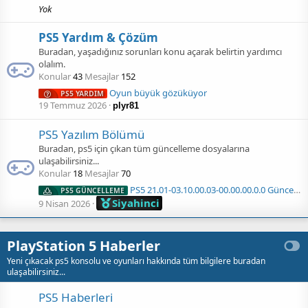
Yok
PS5 Yardım & Çözüm
Buradan, yaşadığınız sorunları konu açarak belirtin yardımcı
olalım.
Konular
43
Mesajlar
152
Oyun büyük gözüküyor
PS5 YARDIM
19 Temmuz 2026
plyr81
PS5 Yazılım Bölümü
Buradan, ps5 için çıkan tüm güncelleme dosyalarına
ulaşabilirsiniz...
Konular
18
Mesajlar
70
PS5 21.01-03.10.00.03-00.00.00.0.0 Güncelleme Dosyası İndir !
PS5 GÜNCELLEME
Siyahinci
9 Nisan 2026
PlayStation 5 Haberler
Yeni çıkacak ps5 konsolu ve oyunları hakkında tüm bilgilere buradan
ulaşabilirsiniz...
PS5 Haberleri