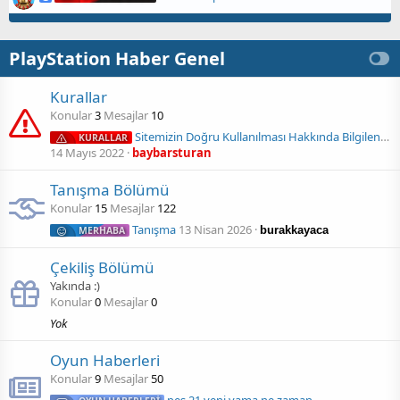
PlayStation Haber Genel
Kurallar
Konular
3
Mesajlar
10
Sitemizin Doğru Kullanılması Hakkında Bilgilendirme / CEVAPLA Düğmesinin Yanlış Kullanılması
KURALLAR
14 Mayıs 2022
baybarsturan
Tanışma Bölümü
Konular
15
Mesajlar
122
Tanışma
13 Nisan 2026
burakkayaca
MERHABA
Çekiliş Bölümü
Yakında :)
Konular
0
Mesajlar
0
Yok
Oyun Haberleri
Konular
9
Mesajlar
50