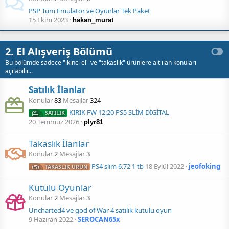
PSP Tüm Emulatör ve Oyunlar Tek Paket
15 Ekim 2023
hakan_murat
2. El Alışveriş Bölümü
Bu bölümde sadece "ikinci el" ve "takaslık" ürünlere ait ilan konuları
açılabilir...
Satılık İlanlar
Konular
83
Mesajlar
324
KIRIK FW 12:20 PS5 SLİM DİGİTAL
SATILIK
20 Temmuz 2026
plyr81
Takaslık İlanlar
Konular
2
Mesajlar
3
PS4 slim 6.72 1 tb
18 Eylül 2022
jeofoking
TAKASLIK ÜRÜN
Kutulu Oyunlar
Konular
2
Mesajlar
3
Uncharted4 ve god of War 4 satılık kutulu oyun
9 Haziran 2022
SEROCAN65x