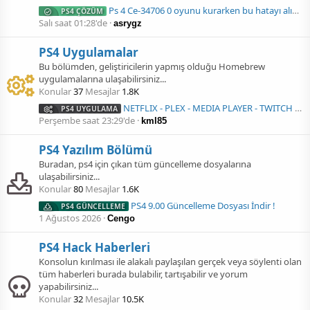
Ps 4 Ce-34706 0 oyunu kurarken bu hatayı alıyorum.(ÇÖZÜLDÜ)
PS4 ÇÖZÜM
Salı saat 01:28'de
asrygz
PS4 Uygulamalar
Bu bölümden, geliştiricilerin yapmış olduğu Homebrew
uygulamalarına ulaşabilirsiniz...
Konular
37
Mesajlar
1.8K
NETFLIX - PLEX - MEDIA PLAYER - TWITCH - YOUTUBE ( 5.05 - 6.72 - 7.02 - 7.55 - 9.00)
PS4 UYGULAMA
Perşembe saat 23:29'de
kml85
PS4 Yazılım Bölümü
Buradan, ps4 için çıkan tüm güncelleme dosyalarına
ulaşabilirsiniz...
Konular
80
Mesajlar
1.6K
PS4 9.00 Güncelleme Dosyası İndir !
PS4 GÜNCELLEME
1 Ağustos 2026
Cengo
PS4 Hack Haberleri
Konsolun kırılması ile alakalı paylaşılan gerçek veya söylenti olan
tüm haberleri burada bulabilir, tartışabilir ve yorum
yapabilirsiniz...
Konular
32
Mesajlar
10.5K