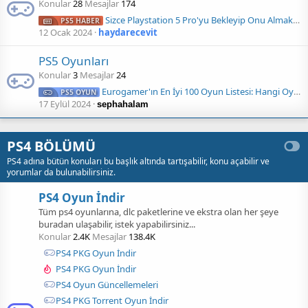
Konular
28
Mesajlar
174
Sizce Playstation 5 Pro'yu Bekleyip Onu Almak Dahami Mantıklı?
PS5 HABER
12 Ocak 2024
haydarecevit
PS5 Oyunları
Konular
3
Mesajlar
24
Eurogamer'ın En İyi 100 Oyun Listesi: Hangi Oyunları Oynamalısınız?
PS5 OYUN
17 Eylül 2024
sephahalam
PS4 BÖLÜMÜ
PS4 adına bütün konuları bu başlık altında tartışabilir, konu açabilir ve
yorumlar da bulunabilirsiniz.
PS4 Oyun İndir
Tüm ps4 oyunlarına, dlc paketlerine ve ekstra olan her şeye
buradan ulaşabilir, istek yapabilirsiniz...
Konular
2.4K
Mesajlar
138.4K
PS4 PKG Oyun İndir
PS4 PKG Oyun İndir
PS4 Oyun Güncellemeleri
PS4 PKG Torrent Oyun İndir