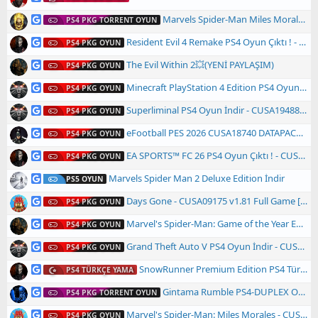
Marvels Spider-Man Miles Morales | PS4-Duplex | CUSA17722 |
PS4 PKG TORRENT OYUN
Resident Evil 4 Remake PS4 Oyun Çıktı ! - CUSA33388 + Backport 5.05 / 6.72 / 7.XX / 9.00
PS4 PKG OYUN
The Evil Within 2💥(YENİ PAYLAŞIM)
PS4 PKG OYUN
Minecraft PlayStation 4 Edition PS4 Oyun İndir - CUSA00265 (v2.92) + (Fix 5.05/6.72/7.xx/8.xx/9.00) - Türkçe
PS4 PKG OYUN
Superliminal PS4 Oyun İndir - CUSA19488 + (Backport 5.05 / 6.72 / 7.XX) - Türkçe
PS4 PKG OYUN
eFootball PES 2026 CUSA18740 DATAPACK 7.03 Güncel Transfer + Türkçe Spiker
PS4 PKG OYUN
EA SPORTS™ FC 26 PS4 Oyun Çıktı ! - CUSA52342 + Backport 5.05 / 6.72 / 7.XX / 9.XX / 10.XX / 12.02
PS4 PKG OYUN
Marvels Spider Man 2 Deluxe Edition İndir
PS5 OYUN
Days Gone - CUSA09175 v1.81 Full Game [5.05] - TÜRKÇE ALTYAZILI - (9.00 Sürümde de test ettim çalışmaktadır)
PS4 PKG OYUN
Marvel's Spider-Man: Game of the Year Edition - TURKCE YAMA UYUMLU
PS4 PKG OYUN
Grand Theft Auto V PS4 Oyun İndir - CUSA00419 (Türkçe Yama Uyumlu)
PS4 PKG OYUN
SnowRunner Premium Edition PS4 Türkçe Yama Çıktı !
PS4 TÜRKÇE YAMA
Gintama Rumble PS4-DUPLEX Oyun İndir ! [CUSA08278 - ASIA - v1.01 - 6.72] + 5.05 için Dahili Fix
PS4 PKG TORRENT OYUN
Marvel's Spider-Man: Miles Morales - CUSA17776 v1.09 [7.50] + Backport v1.09 [5.05/6.72/7.02]
PS4 PKG OYUN