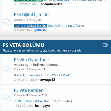
30 Temmuz 2026
ademdiebirkisi
PS4 Dijital İçerikler
Konular
1
Mesajlar
1
Death Stranding 2 Trailer
PS4 DİJİTAL İÇERİK
9 Aralık 2022
yokusa
PS VITA BÖLÜMÜ
Playstation'ın son el konsolu, vita hakkında herşey burada.
PS Vita Oyun İndir
PS Vita oyun indirme bölümü...
Konular
1
Mesajlar
41
Bully: Anniversary Edition PS Vita Port
24 Haziran 2026
covrage92
PS Vita Rehber
Konular
9
Mesajlar
108
2019 PS Vita Rehber Bölüm 2 (Pluginler)
13 Eylül 2024
halil çayır