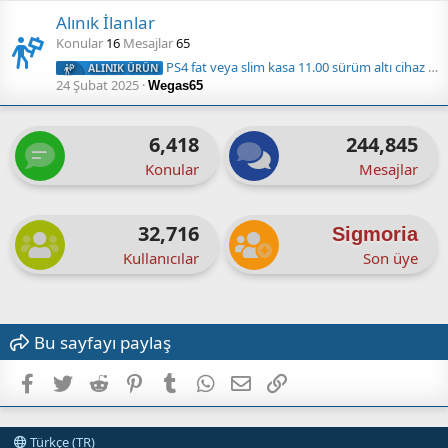
Alınık İlanlar
Konular
16
Mesajlar
65
PS4 fat veya slim kasa 11.00 sürüm altı cihaz alınır
ALINIK ÜRÜN
24 Şubat 2025
Wegas65
6,418
244,845
Konular
Mesajlar
32,716
Sigmoria
Kullanıcılar
Son üye
Bu sayfayı paylaş
Facebook
Twitter
Reddit
Pinterest
Tumblr
WhatsApp
E-posta
Link
Türkçe (TR)