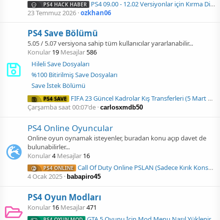
PS4 09.00 - 12.02 Versiyonlar için Kırma Diski ! - Sipariş Konusu
PS4 HACK HABER
23 Temmuz 2026
ozkhan06
PS4 Save Bölümü
5.05 / 5.07 versiyona sahip tüm kullanıcılar yararlanabilir...
Konular
19
Mesajlar
586
Hileli Save Dosyaları
%100 Bitirilmiş Save Dosyaları
Save İstek Bölümü
FIFA 23 Güncel Kadrolar Kış Transferleri (5 Mart 2023)
PS4 SAVE
Çarşamba saat 00:07'de
carlosxmdb50
PS4 Online Oyuncular
Online oyun oynamak isteyenler, buradan konu açıp davet de
bulunabilirler...
Konular
4
Mesajlar
16
Call Of Duty Online PSLAN (Sadece Kırık Konsollar)
PS4 ONLINE
4 Ocak 2025
babapiro45
PS4 Oyun Modları
Konular
16
Mesajlar
471
GTA 5 Oyunu İçin Mod Menu Nasıl Yüklenir
PS4 OYUN MOD