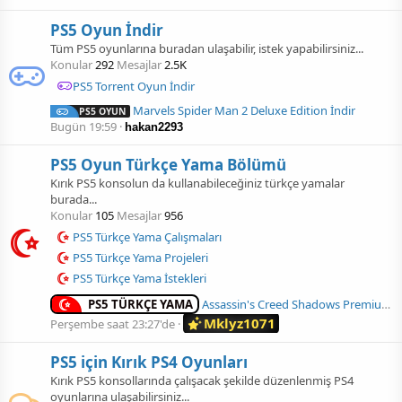
PS5 Oyun İndir
Tüm PS5 oyunlarına buradan ulaşabilir, istek yapabilirsiniz...
Konular
292
Mesajlar
2.5K
PS5 Torrent Oyun İndir
Marvels Spider Man 2 Deluxe Edition İndir
PS5 OYUN
Bugün 19:59
hakan2293
PS5 Oyun Türkçe Yama Bölümü
Kırık PS5 konsolun da kullanabileceğiniz türkçe yamalar
burada...
Konular
105
Mesajlar
956
PS5 Türkçe Yama Çalışmaları
PS5 Türkçe Yama Projeleri
PS5 Türkçe Yama İstekleri
PS5 TÜRKÇE YAMA
Assassin's Creed Shadows Premium Edition PS5 Türkçe Yama Çıktı !
Mklyz1071
Perşembe saat 23:27'de
PS5 için Kırık PS4 Oyunları
Kırık PS5 konsollarında çalışacak şekilde düzenlenmiş PS4
oyunlarına ulaşabilirsiniz...