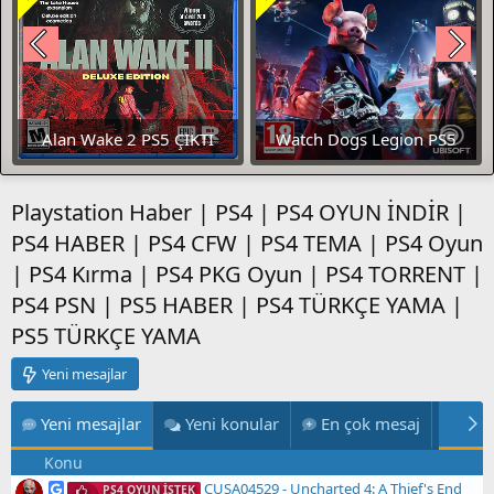
Watch Dogs Legion PS5
Metro Exodus PS5 Çıktı
ÇIKTI
Playstation Haber | PS4 | PS4 OYUN İNDİR |
PS4 HABER | PS4 CFW | PS4 TEMA | PS4 Oyun
| PS4 Kırma | PS4 PKG Oyun | PS4 TORRENT |
PS4 PSN | PS5 HABER | PS4 TÜRKÇE YAMA |
PS5 TÜRKÇE YAMA
Yeni mesajlar
Yeni mesajlar
Yeni konular
En çok mesaj
En ç
Konu
CUSA04529 - Uncharted 4: A Thief's End
PS4 OYUN İSTEK