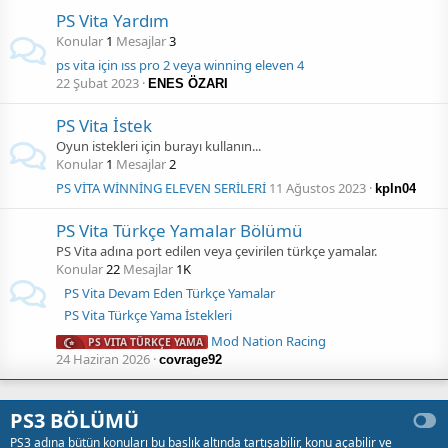
PS Vita Yardım
Konular
1
Mesajlar
3
ps vita için ıss pro 2 veya winning eleven 4
22 Şubat 2023
ENES ÖZARI
PS Vita İstek
Oyun istekleri için burayı kullanın...
Konular
1
Mesajlar
2
PS VİTA WİNNİNG ELEVEN SERİLERİ
11 Ağustos 2023
kpln04
PS Vita Türkçe Yamalar Bölümü
PS Vita adına port edilen veya çevirilen türkçe yamalar.
Konular
22
Mesajlar
1K
PS Vita Devam Eden Türkçe Yamalar
PS Vita Türkçe Yama İstekleri
Mod Nation Racing
PS VITA TÜRKÇE YAMA
24 Haziran 2026
covrage92
PS3 BÖLÜMÜ
PS3 adına bütün konuları bu baslık altında tartışabilir, konu açabilir ve