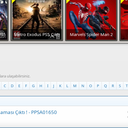
PS5
Metro Exodus PS5 Çıktı
Marvels Spider Man 2
Deluxe Edition İndir
a ulaşabilirsiniz.
C
D
E
F
G
H
I
J
K
L
M
N
O
P
Q
R
S
T
aması Çıktı ! - PPSA01650