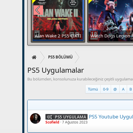
BİTBOX 2027
Alan Wake 2 PS5 ÇIKTI
Watch Dogs Legion 
ÇIKTI
PS5 BÖLÜMÜ
PS5 Uygulamalar
Bu bölümden, konsolunuza kurabileceğiniz çeşitli uygulamalar
Tümü
0-9
@
A
B
PS5 Youtube Uygul
PS5 UYGULAMA
Scofield
7 Ağustos 2023